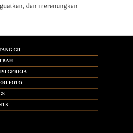
nguatkan, dan merenungkan
TANG GII
TBAH
ISI GEREJA
ERI FOTO
GS
NTS