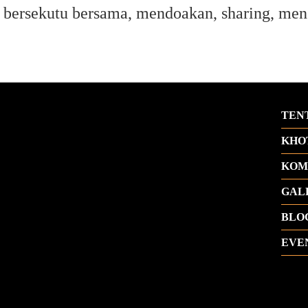
g bersekutu bersama, mendoakan, sharing, me
TEN
KHO
KOM
GAL
BLO
EVE